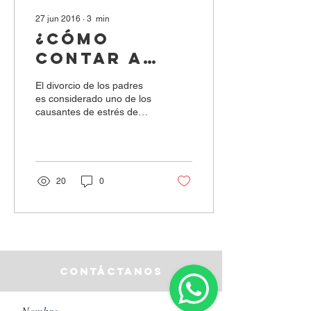
27 jun 2016
∙
3
min
¿CÓMO
CONTAR A
NUESTRO HIJO
El divorcio de los padres
QUE HEMOS
es considerado uno de los
causantes de estrés de
DECIDIDO
mayor impacto en la vida
DIVORCIARNOS?
emocional de un niño, pero
el que sea...
20
0
contáctanos
Nombre