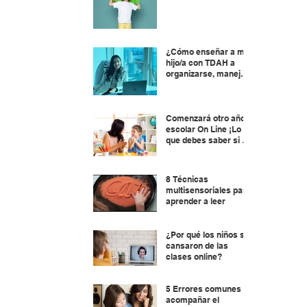
¿Cómo enseñar a mi
hijo/a con TDAH a
organizarse, manejar
el tiempo y planificar?
Comenzará otro año
escolar On Line ¡Lo
que debes saber si tu
hijo/a está por
aprender a leer !
8 Técnicas
multisensoriales para
aprender a leer
¿Por qué los niños se
cansaron de las
clases online?
5 Errores comunes al
acompañar el