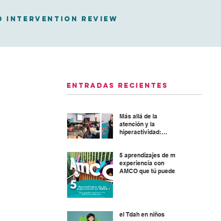
D Intervention Review
Entradas recientes
Más allá de la
atención y la
hiperactividad:
Abordaje integral del
TDAH
5 aprendizajes de mi
experiencia con
AMCO que tú puedes
aplicar en tu familia o
empresa
el Tdah en niños