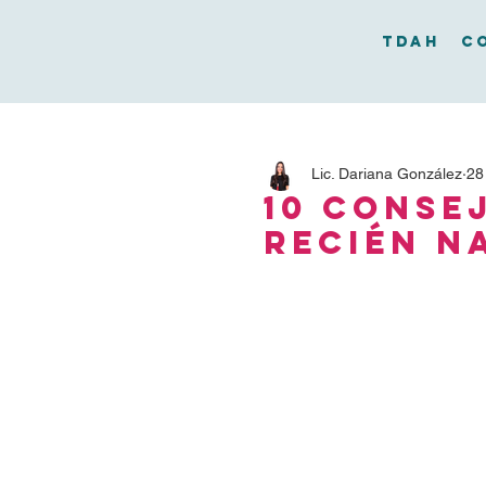
TDAH
C
Lic. Dariana González
28
10 Conse
Recién N