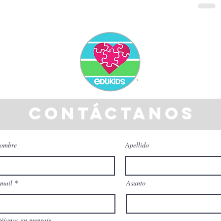
contáctanos
ombre
Apellido
mail
Asunto
éjanos un mensaje...