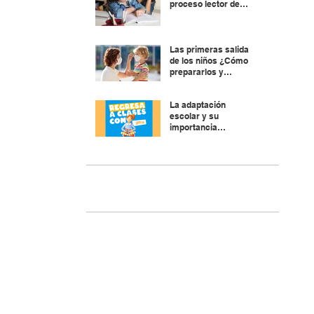
proceso lector de
nuestros hijos.
¿Cómo evitarlos?
Las primeras salidas
de los niños ¿Cómo
prepararlos y
explicarles?
La adaptación
escolar y su
importancia
socioemocional