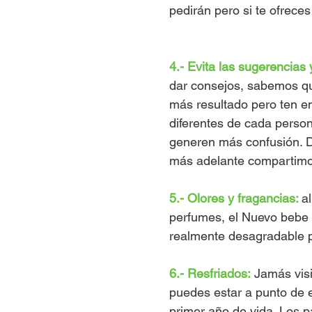
pedirán pero si te ofreces
4.- Evita las sugerencias 
dar consejos, sabemos que
más resultado pero ten e
diferentes de cada person
generen más confusión. 
más adelante compartimos
5.- Olores y fragancias: 
al
perfumes, el Nuevo bebe a
realmente desagradable p
6.- Resfriados:
 Jamás vis
puedes estar a punto de e
primer año de vida. Los 