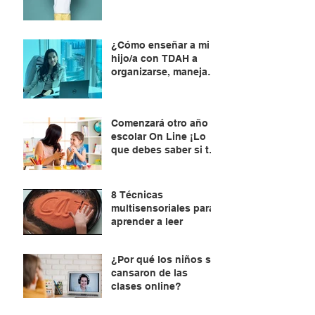
¿Cómo enseñar a mi
hijo/a con TDAH a
organizarse, manejar
el tiempo y planificar?
Comenzará otro año
escolar On Line ¡Lo
que debes saber si tu
hijo/a está por
aprender a leer !
8 Técnicas
multisensoriales para
aprender a leer
¿Por qué los niños se
cansaron de las
clases online?