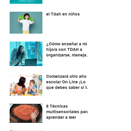
el Tdah en niños
¿Cómo enseñar a mi
hijo/a con TDAH a
organizarse, manejar
el tiempo y planificar?
Comenzará otro año
escolar On Line ¡Lo
que debes saber si tu
hijo/a está por
aprender a leer !
8 Técnicas
multisensoriales para
aprender a leer