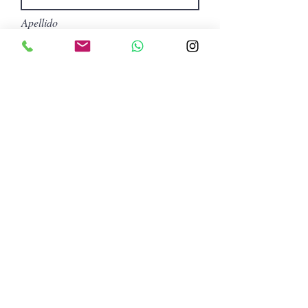
Apellido
Email
Asunto
Déjanos un mensaje...
Me interesa recibir boletines
informativos a mi correo
electrónico
Enviar