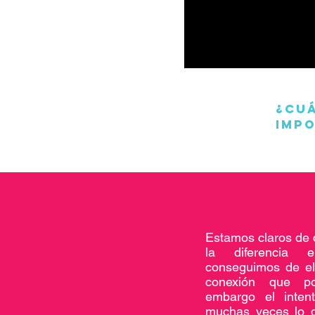
¿Cu
impo
Estamos claros de 
la diferencia
conseguimos de el
conexión que po
embargo el inten
muchas veces lo q