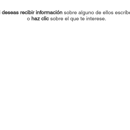
i deseas recibir información
sobre alguno de ellos escrí
o
haz clic
sobre el que te interese.
DICIPLINA
DICIPLIN
POSITIVA
POSITIV
PRESENCIAL
ONLINE