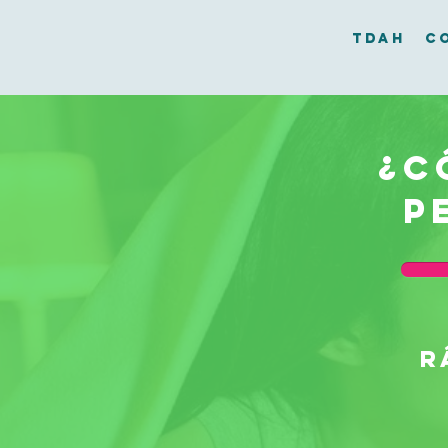
TDAH
C
¿c
p
r