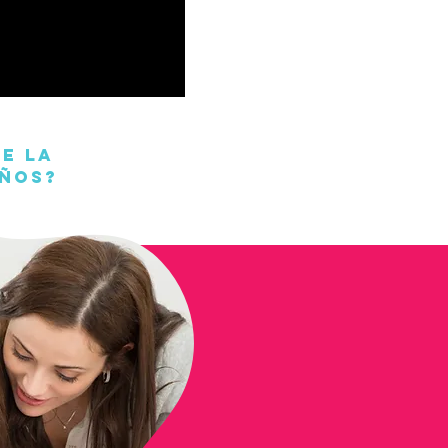
e la
iños?