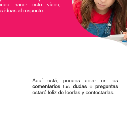
ido hacer este vídeo,
s ideas al respecto.
Aquí está, puedes dejar en los
comentarios
tus
dudas
o
preguntas
estaré feliz de leerlas y contestarlas.