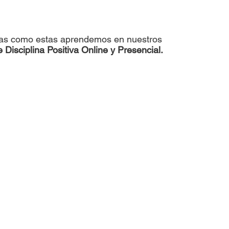
ias como estas aprendemos en nuestros
e Disciplina Positiva Online y Presencial.
El próximo 18 de Junio ​​
Inicia la formación de u
nuevo grupo de padres.