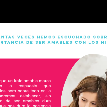
ántas veces hemos escuchado sobr
rtancia de ser amables con los n
que un trato amable marca
 en la respuesta que
los pero sobre todo en la
dremos establecer, sin
to de ser amables dura
ue nos dura la paciencia