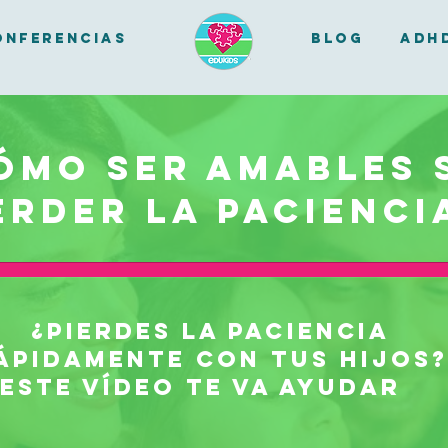
onferencias
BLOG
ADH
ómo ser amables 
erder la pacienci
¿Pierdes la paciencia
ápidamente con tus hijos?
Este vídeo te va ayudar