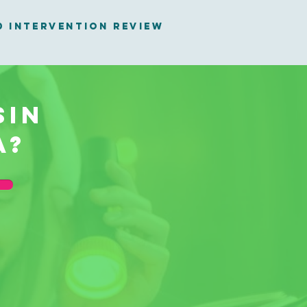
D Intervention Review
sin
a?