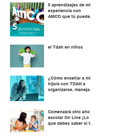
TDAH
5 aprendizajes de mi
experiencia con
AMCO que tú puedes
aplicar en tu familia o
empresa
el Tdah en niños
¿Cómo enseñar a mi
hijo/a con TDAH a
organizarse, manejar
el tiempo y planificar?
Comenzará otro año
escolar On Line ¡Lo
que debes saber si tu
hijo/a está por
aprender a leer !