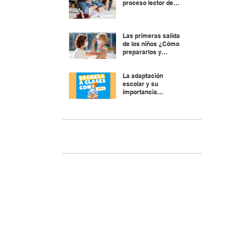
proceso lector de
nuestros hijos.
¿Cómo evitarlos?
Las primeras salidas
de los niños ¿Cómo
prepararlos y
explicarles?
La adaptación
escolar y su
importancia
socioemocional