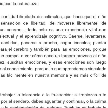
io con la naturaleza. 
cantidad ilimitada de estímulos, que hace que el niño 
ensación de libertad, de moverse libremente, de 
ue ocurren… todo esto es una experiencia vital que 
electual y el aprendizaje cognitivo. Caerse, levantarse, 
 sentidos, ponerse a prueba, coger insectos, plantar 
para el cerebro y también para las emociones, porque 
 un campo, o ver cómo nace un ternero provoca al niño 
ez, suscitan emociones, y esas emociones son luego 
r el conocimiento, porque lo que aprendemos vinculado 
s fácilmente en nuestra memoria y es más difícil de 
trabajar la tolerancia a la frustración: si tropiezas o te 
or el sendero, debes aguantar y continuar, o la calma 
y la contemplación del entorno. También se trabaja la 