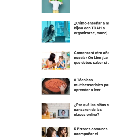
¿Cómo enseñar a mi
hijo/a con TDAH a
organizarse, manejar
el tiempo y planificar?
Comenzará otro año
escolar On Line ¡Lo
que debes saber si tu
hijo/a está por
aprender a leer !
8 Técnicas
multisensoriales para
aprender a leer
¿Por qué los niños se
cansaron de las
clases online?
5 Errores comunes al
acompañar el