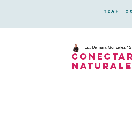
TDAH
C
Lic. Dariana González
12
Conectar
natural