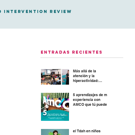
D Intervention Review
Entradas recientes
Más allá de la
atención y la
hiperactividad:
Abordaje integral del
TDAH
5 aprendizajes de mi
experiencia con
AMCO que tú puedes
aplicar en tu familia o
empresa
el Tdah en niños