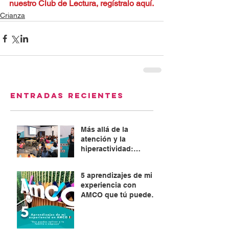
nuestro Club de Lectura, regístralo aquí.
Crianza
Entradas recientes
Más allá de la
atención y la
hiperactividad:
Abordaje integral del
TDAH
5 aprendizajes de mi
experiencia con
AMCO que tú puedes
aplicar en tu familia o
empresa