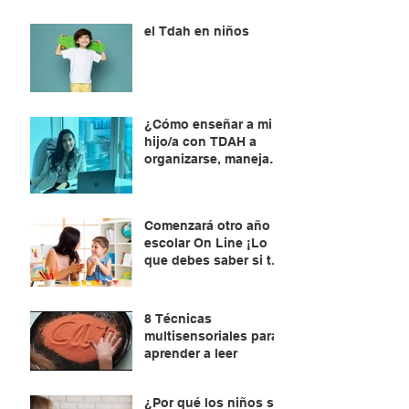
el Tdah en niños
¿Cómo enseñar a mi
hijo/a con TDAH a
organizarse, manejar
el tiempo y planificar?
Comenzará otro año
escolar On Line ¡Lo
que debes saber si tu
hijo/a está por
aprender a leer !
8 Técnicas
multisensoriales para
aprender a leer
¿Por qué los niños se