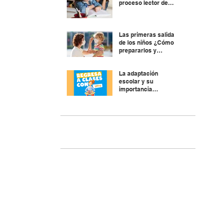
proceso lector de
nuestros hijos.
¿Cómo evitarlos?
Las primeras salidas
de los niños ¿Cómo
prepararlos y
explicarles?
La adaptación
escolar y su
importancia
socioemocional