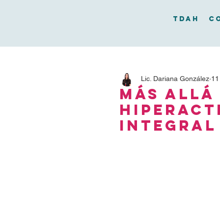
TDAH
C
Lic. Dariana González
11
Más allá 
hiperact
integral