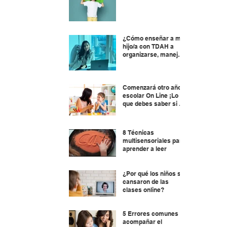
¿Cómo enseñar a mi
hijo/a con TDAH a
organizarse, manejar
el tiempo y planificar?
Comenzará otro año
escolar On Line ¡Lo
que debes saber si tu
hijo/a está por
aprender a leer !
8 Técnicas
multisensoriales para
aprender a leer
¿Por qué los niños se
cansaron de las
clases online?
5 Errores comunes al
acompañar el