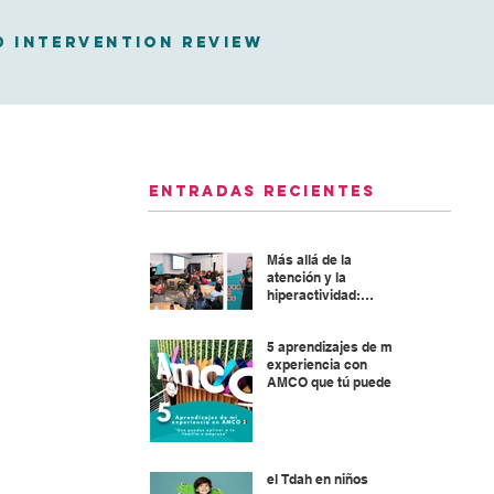
D Intervention Review
Entradas recientes
Más allá de la
atención y la
hiperactividad:
Abordaje integral del
TDAH
5 aprendizajes de mi
experiencia con
AMCO que tú puedes
aplicar en tu familia o
empresa
el Tdah en niños