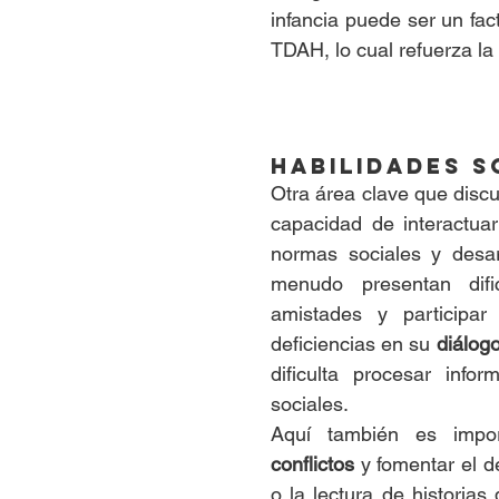
infancia puede ser un fact
TDAH, lo cual refuerza l
Habilidades s
Otra área clave que discut
capacidad de interactua
normas sociales y desar
menudo presentan difi
amistades y participa
deficiencias en su 
diálogo
dificulta procesar info
sociales.
Aquí también es impor
conflictos
 y fomentar el d
o la lectura de historia