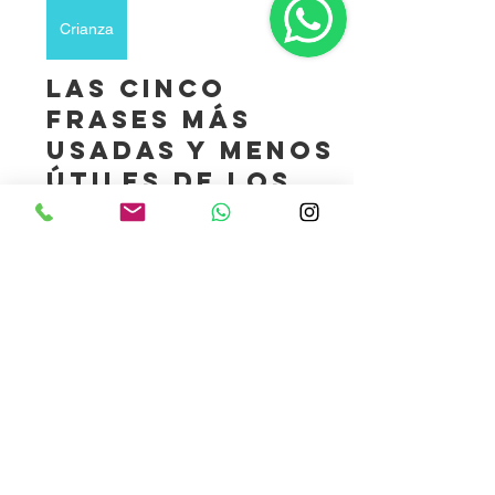
28 abr 2016
2 min de lectura
Crianza
Las cinco
frases más
usadas y menos
útiles de los
viejos métodos
de crianza:
Los viejos métodos de crianza por lo
general se basaban en técnicas que
en la actualidad hemos descubierto lo
poco efectivas y...