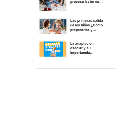
proceso lector de
nuestros hijos.
¿Cómo evitarlos?
Las primeras salidas
de los niños ¿Cómo
prepararlos y
explicarles?
La adaptación
escolar y su
importancia
socioemocional