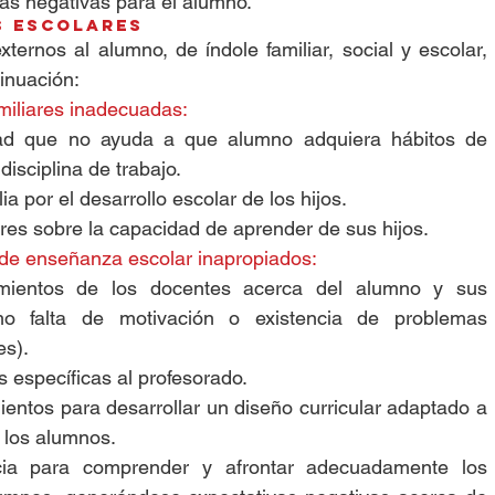
as negativas para el alumno. 
s Escolares
ternos al alumno, de índole familiar, social y escolar, 
inuación: 
miliares inadecuadas:
dad que no ayuda a que alumno adquiera hábitos de 
isciplina de trabajo.  
ia por el desarrollo escolar de los hijos.  
es sobre la capacidad de aprender de sus hijos.    
de enseñanza escolar inapropiados:
cimientos de los docentes acerca del alumno y sus 
omo falta de motivación o existencia de problemas 
s).  
s específicas al profesorado.  
entos para desarrollar un diseño curricular adaptado a 
 los alumnos.  
ia para comprender y afrontar adecuadamente los 