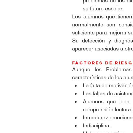
problemas de los al
su futuro escolar.   
Los alumnos que tienen 
normalmente son consid
suficiente para mejorar su
Su detección y diagnós
aparecer asociadas a otro
Factores de ries
Aunque los Problemas 
características de los al
La falta de motivació
Las faltas de asistenc
Alumnos que leen 
comprensión lectora y
Inmadurez emocional 
Indisciplina.  