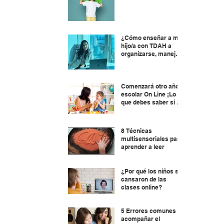
¿Cómo enseñar a mi
hijo/a con TDAH a
organizarse, manejar
el tiempo y planificar?
Comenzará otro año
escolar On Line ¡Lo
que debes saber si tu
hijo/a está por
aprender a leer !
8 Técnicas
multisensoriales para
aprender a leer
¿Por qué los niños se
cansaron de las
clases online?
5 Errores comunes al
acompañar el