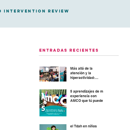
D Intervention Review
Entradas recientes
Más allá de la
atención y la
hiperactividad:
Abordaje integral del
TDAH
5 aprendizajes de mi
experiencia con
AMCO que tú puedes
aplicar en tu familia o
empresa
el Tdah en niños